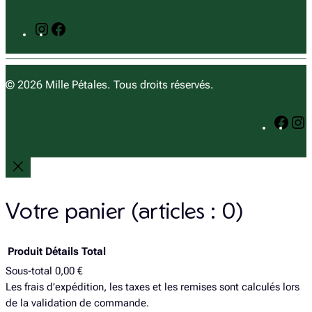
I
F
n
a
s
c
t
e
© 2026 Mille Pétales. Tous droits réservés.
a
b
g
o
F
I
r
o
a
n
a
k
c
s
m
e
t
b
a
o
g
Votre panier
(articles : 0)
o
r
k
a
Produit
Détails
Total
Sous-total
0,00 €
Produits
Les frais d’expédition, les taxes et les remises sont calculés lors
de la validation de commande.