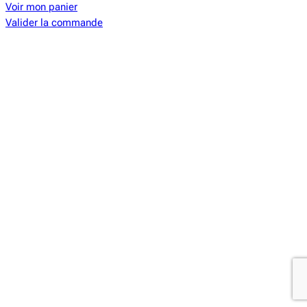
dans
Voir mon panier
le
Valider la commande
panier