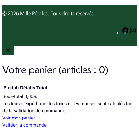
s
c
t
e
© 2026 Mille Pétales. Tous droits réservés.
a
b
g
o
F
I
r
o
a
n
a
k
c
s
m
e
t
b
a
o
g
Votre panier
(articles : 0)
o
r
k
a
Produit
Détails
Total
Sous-total
0,00 €
Produits
Les frais d’expédition, les taxes et les remises sont calculés lors
de la validation de commande.
dans
Voir mon panier
le
Valider la commande