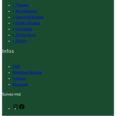
> Tisanes
> Alcoolatures
> Gemmothérapie
> Huiles florales
> Hydrolats
> Sticks lèvre
> Sirops
Infos
CGV
Mentions légales
Contact
Boutique
Suivez-moi
I
F
n
a