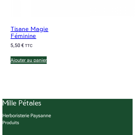
Tisane Magie
Féminine
5,50
€
TTC
Ajouter au panier
Mille Pétales
Herboristerie Paysanne
Produits