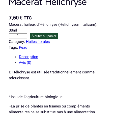
Macérat Hélichryse
7,50
€
TTC
Macérat huileux d’Hélichryse (Helichrysum italicum).
30ml
q
Ajouter au panier
u
Category:
Huiles florales
a
Tags:
Peau
n
Description
t
Avis (0)
i
t
L’ Hélichryse est utilisée traditionnellement comme
é
adoucissant.
d
e
M
*issu de l’agriculture biologique
a
c
~La prise de plantes en tisanes ou compléments
é
alimentaires ne se substitue pas à une alimentation