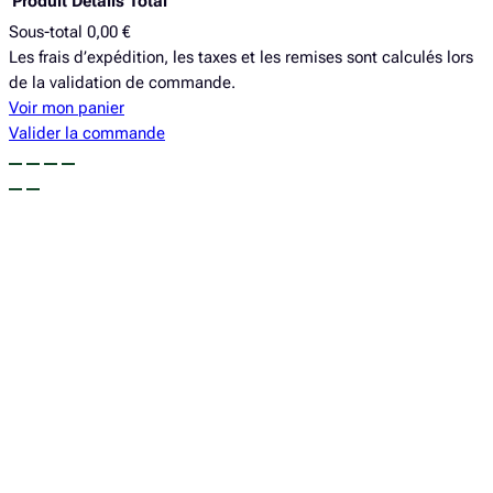
Produit
Détails
Total
Sous-total
0,00 €
Produits
Les frais d’expédition, les taxes et les remises sont calculés lors
de la validation de commande.
dans
Voir mon panier
le
Valider la commande
panier