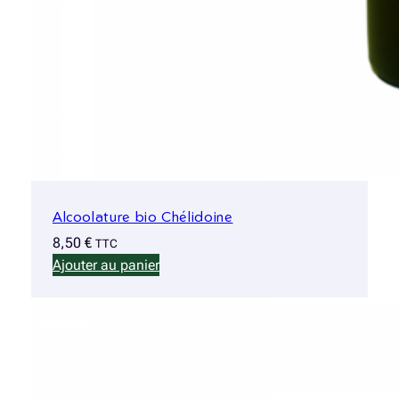
Alcoolature bio Chélidoine
8,50
€
TTC
Ajouter au panier