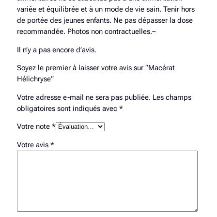
r
variée et équilibrée et à un mode de vie sain. Tenir hors
a
de portée des jeunes enfants. Ne pas dépasser la dose
t
recommandée. Photos non contractuelles.~
H
Il n’y a pas encore d’avis.
é
l
Soyez le premier à laisser votre avis sur “Macérat
i
Hélichryse”
c
h
Votre adresse e-mail ne sera pas publiée.
Les champs
r
obligatoires sont indiqués avec
*
y
Votre note
*
s
e
Votre avis
*