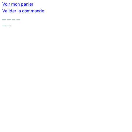
dans
Voir mon panier
le
Valider la commande
panier