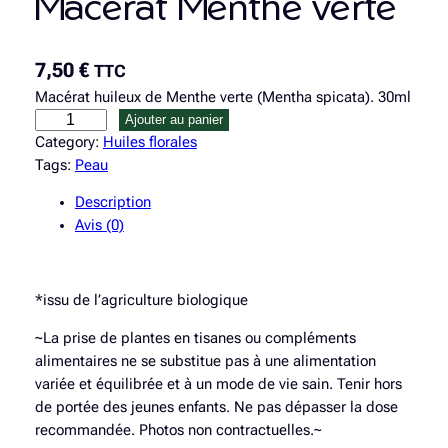
Macérat Menthe verte
7,50
€
TTC
Macérat huileux de Menthe verte (Mentha spicata). 30ml
q
Ajouter au panier
u
Category:
Huiles florales
a
Tags:
Peau
n
Description
t
Avis (0)
i
t
é
*issu de l’agriculture biologique
d
e
~La prise de plantes en tisanes ou compléments
M
alimentaires ne se substitue pas à une alimentation
a
variée et équilibrée et à un mode de vie sain. Tenir hors
c
de portée des jeunes enfants. Ne pas dépasser la dose
é
recommandée. Photos non contractuelles.~
r