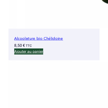
Alcoolature bio Chélidoine
8,50
€
TTC
Ajouter au panier