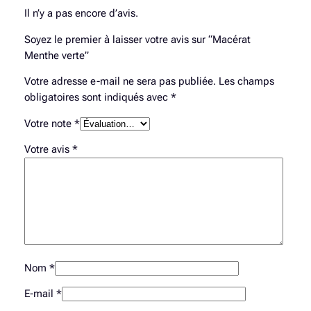
a
Il n’y a pas encore d’avis.
t
Soyez le premier à laisser votre avis sur “Macérat
M
Menthe verte”
e
n
Votre adresse e-mail ne sera pas publiée.
Les champs
t
obligatoires sont indiqués avec
*
h
e
Votre note
*
v
Votre avis
*
e
r
t
e
Nom
*
E-mail
*