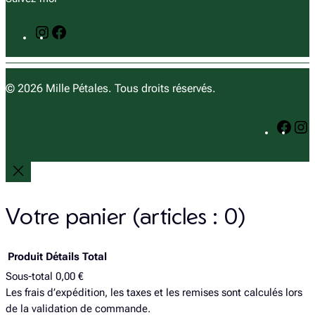
I
F
n
a
s
c
t
e
© 2026 Mille Pétales. Tous droits réservés.
a
b
g
o
F
I
r
o
a
n
a
k
c
s
m
e
t
b
a
o
g
Votre panier
(articles : 0)
o
r
k
a
Produit
Détails
Total
Sous-total
0,00 €
Produits
Les frais d’expédition, les taxes et les remises sont calculés lors
de la validation de commande.