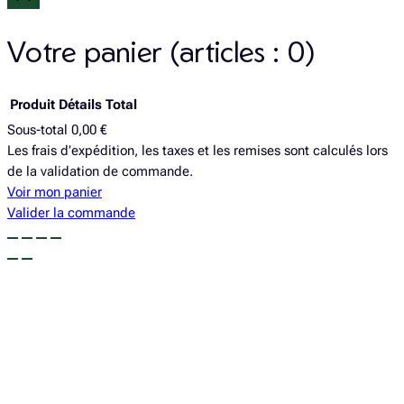
b
a
o
g
Votre panier
(articles : 0)
o
r
k
a
Produit
Détails
Total
Sous-total
0,00 €
Produits
Les frais d’expédition, les taxes et les remises sont calculés lors
de la validation de commande.
dans
Voir mon panier
le
Valider la commande
panier