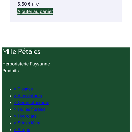
5,50
€
TTC
Ajouter au panier
Mille Pétales
Herboristerie Paysanne
Produits
> Tisanes
> Alcoolatures
> Gemmothérapie
> Huiles florales
> Hydrolats
> Sticks lèvre
> Sirops