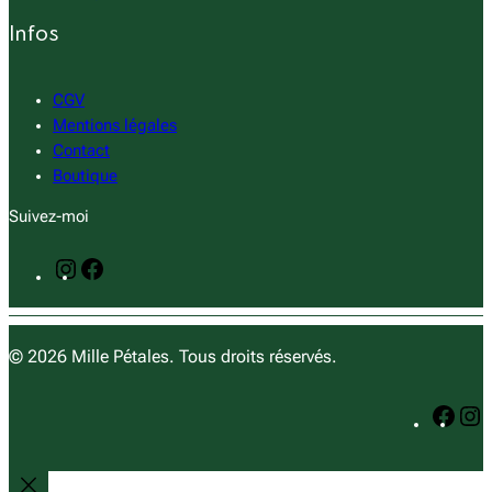
Infos
CGV
Mentions légales
Contact
Boutique
Suivez-moi
I
F
n
a
s
c
t
e
© 2026 Mille Pétales. Tous droits réservés.
a
b
g
o
F
I
r
o
a
n
a
k
c
s
m
e
t