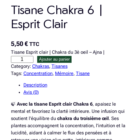
Tisane Chakra 6 |
Esprit Clair
5,50
€
TTC
Tisane Esprit clair | Chakra du 3è oeil – Ajna |
q
Ajouter au panier
u
Category:
Chakras
, 
Tisanes
a
Tags:
Concentration
, 
Mémoire
, 
Tisane
n
Description
t
Avis (0)
i
t
🍃
Avec la tisane Esprit clair Chakra 6
, apaisez le
é
mental et favorisez la clarté intérieure. Une infusion qui
d
soutient l’équilibre du
chakra du troisième œil
. Ses
e
plantes accompagnent la concentration, l’intuition et la
T
lucidité, aidant à calmer le flux des pensées et à
i