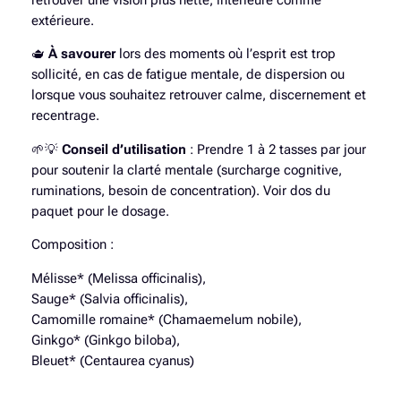
retrouver une vision plus nette, intérieure comme
s
extérieure.
a
🫖
À savourer
lors des moments où l’esprit est trop
n
sollicité, en cas de fatigue mentale, de dispersion ou
e
lorsque vous souhaitez retrouver calme, discernement et
C
recentrage.
h
a
🌱💡
Conseil d’utilisation
: Prendre 1 à 2 tasses par jour
k
pour soutenir la clarté mentale (surcharge cognitive,
r
ruminations, besoin de concentration). Voir dos du
a
paquet pour le dosage.
6
|
Composition :
E
Mélisse* (Melissa officinalis),
s
Sauge* (Salvia officinalis),
p
Camomille romaine* (Chamaemelum nobile),
r
Ginkgo* (Ginkgo biloba),
i
Bleuet* (Centaurea cyanus)
t
C