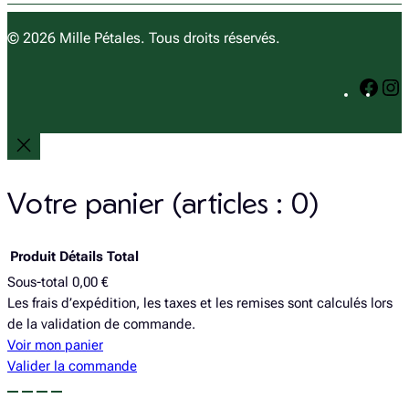
s
c
t
e
© 2026 Mille Pétales. Tous droits réservés.
a
b
g
o
F
I
r
o
a
n
a
k
c
s
m
e
t
b
a
o
g
Votre panier
(articles : 0)
o
r
k
a
Produit
Détails
Total
Sous-total
0,00 €
Produits
Les frais d’expédition, les taxes et les remises sont calculés lors
de la validation de commande.
dans
Voir mon panier
le
Valider la commande
panier