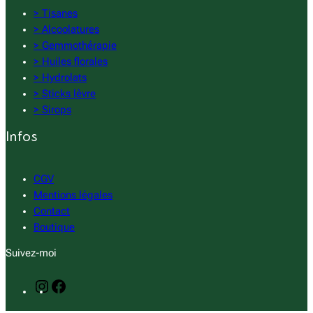
> Tisanes
> Alcoolatures
> Gemmothérapie
> Huiles florales
> Hydrolats
> Sticks lèvre
> Sirops
Infos
CGV
Mentions légales
Contact
Boutique
Suivez-moi
I
F
n
a