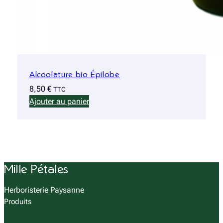
Alcoolature bio Épilobe
8,50
€
TTC
Ajouter au panier
Mille Pétales
Herboristerie Paysanne
Produits