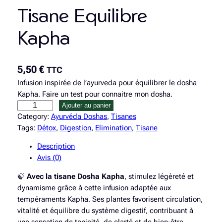
Tisane Equilibre
Kapha
5,50
€
TTC
Infusion inspirée de l’ayurveda pour équilibrer le dosha
Kapha. Faire un test pour connaitre mon dosha.
q
Ajouter au panier
u
Category:
Ayurvéda Doshas
, 
Tisanes
a
Tags:
Détox
, 
Digestion
, 
Elimination
, 
Tisane
n
Description
t
Avis (0)
i
t
🍃
Avec la tisane Dosha Kapha
, stimulez légèreté et
é
dynamisme grâce à cette infusion adaptée aux
d
tempéraments Kapha. Ses plantes favorisent circulation,
e
vitalité et équilibre du système digestif, contribuant à
T