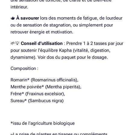
une sensation de tonicité, de clarté et de bien-être
i
intérieur.
s
🫖
À savourer
lors des moments de fatigue, de lourdeur
a
ou de sensation de stagnation, ou simplement pour
n
retrouver énergie et motivation.
e
E
🌱💡
Conseil d’utilisation
: Prendre 1 à 2 tasses par jour
q
pour soutenir l’équilibre Kapha (vitalité, digestion,
u
dynamisme). Voir dos du paquet pour le dosage.
i
l
Composition :
i
Romarin* (Rosmarinus officinalis),
b
Menthe poivrée* (Mentha piperita),
r
Frêne* (Fraxinus excelsior),
e
Sureau* (Sambucus nigra)
K
a
p
h
*issu de l’agriculture biologique
a
~La prise de plantes en tisanes ou compléments