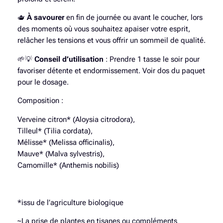
s
🫖
À savourer
en fin de journée ou avant le coucher, lors
a
des moments où vous souhaitez apaiser votre esprit,
n
relâcher les tensions et vous offrir un sommeil de qualité.
e
S
🌱💡
Conseil d’utilisation
: Prendre 1 tasse le soir pour
a
favoriser détente et endormissement. Voir dos du paquet
l
pour le dosage.
u
t
Composition :
a
Verveine citron* (Aloysia citrodora),
t
Tilleul* (Tilia cordata),
i
Mélisse* (Melissa officinalis),
o
Mauve* (Malva sylvestris),
n
Camomille* (Anthemis nobilis)
à
l
a
l
*issu de l’agriculture biologique
u
~La prise de plantes en tisanes ou compléments