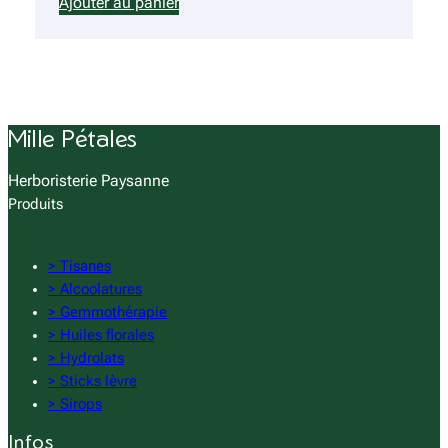
Ajouter au panier
Mille Pétales
Herboristerie Paysanne
Produits
> Tisanes
> Alcoolatures
> Gemmothérapie
> Huiles florales
> Hydrolats
> Sticks lèvre
> Sirops
Infos