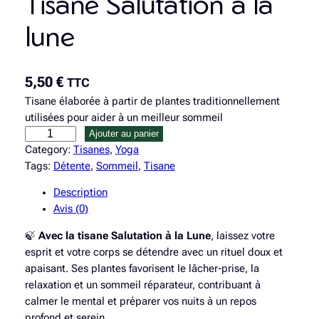
Tisane Salutation à la
lune
5,50
€
TTC
Tisane élaborée à partir de plantes traditionnellement
utilisées pour aider à un meilleur sommeil
q
Ajouter au panier
u
Category:
Tisanes
, 
Yoga
a
Tags:
Détente
, 
Sommeil
, 
Tisane
n
Description
t
Avis (0)
i
t
🍃
Avec la tisane Salutation à la Lune
, laissez votre
é
esprit et votre corps se détendre avec un rituel doux et
d
apaisant. Ses plantes favorisent le lâcher-prise, la
e
relaxation et un sommeil réparateur, contribuant à
T
calmer le mental et préparer vos nuits à un repos
i
profond et serein.