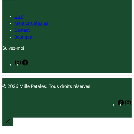
CGV
Mentions légales
Contact
Boutique
Suivez-moi
I
F
n
a
s
c
t
e
© 2026 Mille Pétales. Tous droits réservés.
a
b
g
o
F
I
r
o
a
n
a
k
c
s
m
e
t
b
a