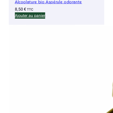
Alcoolature bio Aspérule odorante
8,50
€
TTC
Ajouter au panier