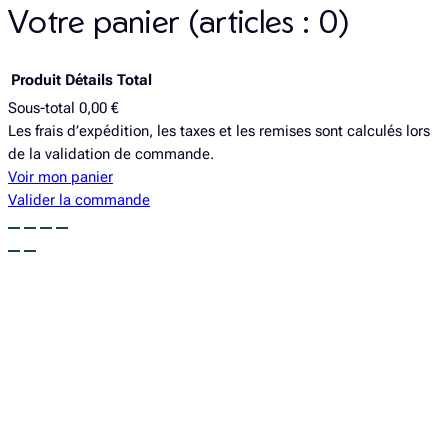
o
g
Votre panier
(articles : 0)
o
r
k
a
Produit
Détails
Total
Sous-total
0,00 €
Produits
Les frais d’expédition, les taxes et les remises sont calculés lors
de la validation de commande.
dans
Voir mon panier
le
Valider la commande
panier