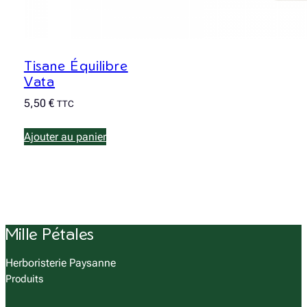
Tisane Équilibre
Vata
5,50
€
TTC
Ajouter au panier
Mille Pétales
Herboristerie Paysanne
Produits