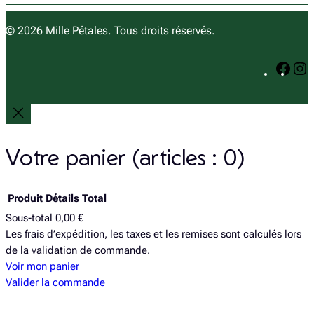
s
c
t
e
© 2026 Mille Pétales. Tous droits réservés.
a
b
g
o
F
I
r
o
a
n
a
k
c
s
m
e
t
b
a
o
g
Votre panier
(articles : 0)
o
r
k
a
Produit
Détails
Total
Sous-total
0,00 €
Produits
Les frais d’expédition, les taxes et les remises sont calculés lors
de la validation de commande.
dans
Voir mon panier
le
Valider la commande