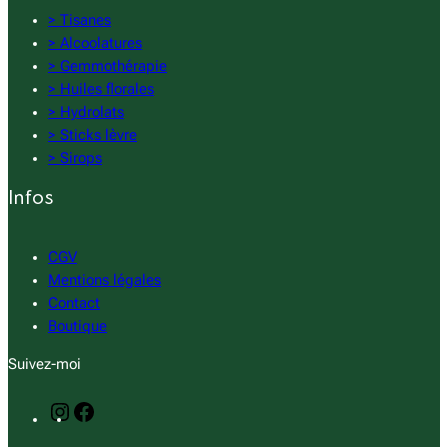
> Tisanes
> Alcoolatures
> Gemmothérapie
> Huiles florales
> Hydrolats
> Sticks lèvre
> Sirops
Infos
CGV
Mentions légales
Contact
Boutique
Suivez-moi
I
F
n
a