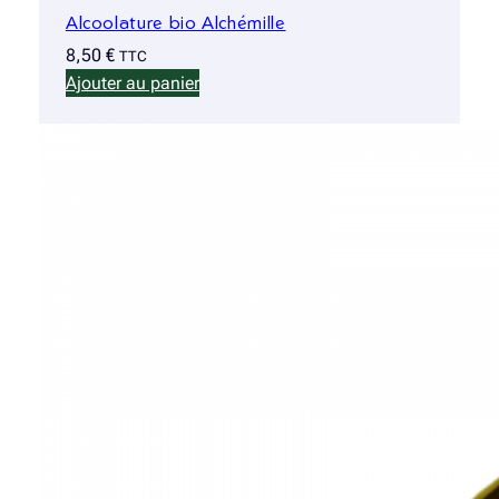
Alcoolature bio Alchémille
8,50
€
TTC
Ajouter au panier