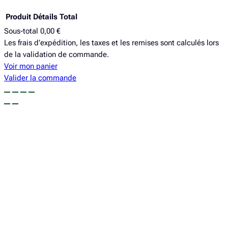
k
a
Produit
Détails
Total
Sous-total
0,00 €
Produits
Les frais d’expédition, les taxes et les remises sont calculés lors
de la validation de commande.
dans
Voir mon panier
le
Valider la commande
panier